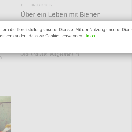
13. FEBRUAR 2012
Über ein Leben mit Bienen
Bienenhaltung. Ein Hobby für verschrobene alte
htern die Bereitstellung unserer Dienste. Mit der Nutzung unserer Dien
Herren? Im Gegenteil: Imkerei ist nach wie vor eine
t einverstanden, dass wir Cookies verwenden.
Infos
t sich
intensive Auseinandersetzung mit Natur und Umwelt.
s ist
Die Dokumentation „Ein Volk und seine Königin“, von
ORF und 3sat, ausgestrahlt im...
n