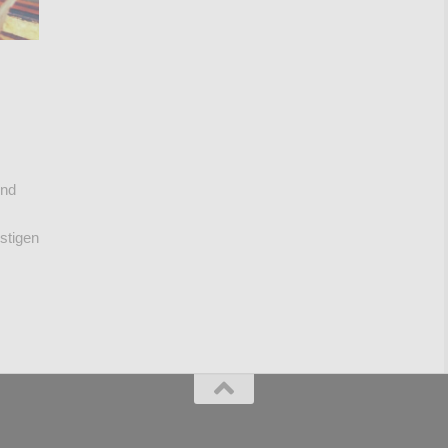
und
stigen