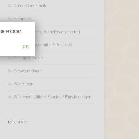
Grüne Gentechnik
Hummeln
ste erklären
Imkerhandwerk (Betriebsweisen etc.)
Pflanzenschutzmittel / Pestizide
OK
Regionale Imker
Schwarmfänger
Wildbienen
Wissenschaftliche Studien / Entwicklungen
REKLAME: